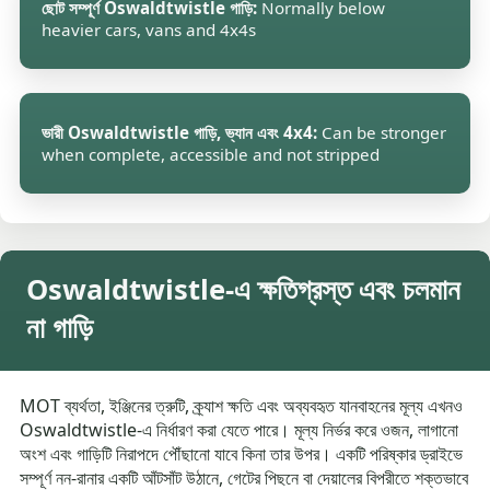
ছোট সম্পূর্ণ Oswaldtwistle গাড়ি:
Normally below
heavier cars, vans and 4x4s
ভারী Oswaldtwistle গাড়ি, ভ্যান এবং 4x4:
Can be stronger
when complete, accessible and not stripped
Oswaldtwistle-এ ক্ষতিগ্রস্ত এবং চলমান
না গাড়ি
MOT ব্যর্থতা, ইঞ্জিনের ত্রুটি, ক্র্যাশ ক্ষতি এবং অব্যবহৃত যানবাহনের মূল্য এখনও
Oswaldtwistle-এ নির্ধারণ করা যেতে পারে। মূল্য নির্ভর করে ওজন, লাগানো
অংশ এবং গাড়িটি নিরাপদে পৌঁছানো যাবে কিনা তার উপর। একটি পরিষ্কার ড্রাইভে
সম্পূর্ণ নন-রানার একটি আঁটসাঁট উঠানে, গেটের পিছনে বা দেয়ালের বিপরীতে শক্তভাবে