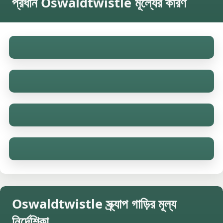
প্রধান Oswaldtwistle মূল্যের কারণ
Oswaldtwistle স্ক্র্যাপ গাড়ির মূল্য
নির্দেশিকা