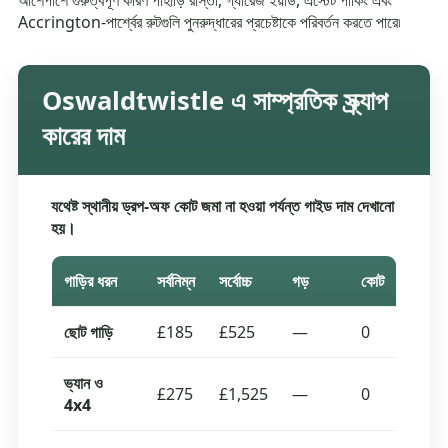
আশেপাশে গুরুত্বপূর্ণ কারণ পাহাড়ি রাস্তা, গ্যারেজ ইয়ার্ড, এস্টেট পার্কিং এবং
Accrington-পার্শ্বের রুটগুলি পুনরুদ্ধারের প্রচেষ্টাকে পরিবর্তন করতে পারে৷
Oswaldtwistle এ সাম্প্রতিক স্ক্র্যাপ
কারের দাম
যথেষ্ট স্থানীয় ড্রপ-অফ কোট জমা না হওয়া পর্যন্ত গাইড দাম দেখানো
হয়।
গাড়ির ধরন
সর্বনিম্ন
সর্বোচ্চ
গড়
কোট
ছোট গাড়ি
£185
£525
—
0
ভ্যান ও
£275
£1,525
—
0
4x4