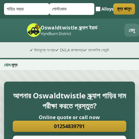
Alloys
মূল্য জানুন
গাড়ির নম্বর
পোস্টকোড
ফর্ম জমা দিন
Oswaldtwistle স্ক্র্যাপ ইয়ার্ড
মেনু
Hyndburn District
✔ বিনামূল্যে সংগ্রহ
✔ DVLA কাগজপত্র
✔ তাৎক্ষণিক পেমেন্ট
হোম
মূল্য
আপনার Oswaldtwistle স্ক্র্যাপ গাড়ির দাম
পরীক্ষা করতে প্রস্তুত?
Online quote or call now
01254839791