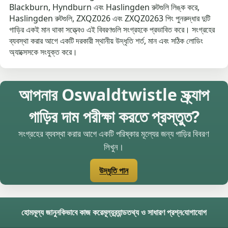
Blackburn, Hyndburn এবং Haslingden রুটগুলি লিঙ্ক করে,
Haslingden রুটগুলি, ZXQZ026 এবং ZXQZ0263 পিং পুনরুদ্ধার দুটি
গাড়ির একই মান থাকা সত্ত্বেও এই বিবরণগুলি সংগ্রহকে প্রভাবিত করে। সংগ্রহের
ব্যবস্থা করার আগে একটি দরকারী স্থানীয় উদ্ধৃতি শর্ত, মান এবং সঠিক লোডিং
অ্যাক্সেসকে সংযুক্ত করে।
আপনার Oswaldtwistle স্ক্র্যাপ
গাড়ির দাম পরীক্ষা করতে প্রস্তুত?
সংগ্রহের ব্যবস্থা করার আগে একটি পরিষ্কার মূল্যের জন্য গাড়ির বিবরণ
লিখুন।
উদ্ধৃতি পান
হোম
মূল্য জানুন
কিভাবে কাজ করে
মূল্য
ব্র্যান্ড
তথ্য ও সাধারণ প্রশ্ন
যোগাযোগ