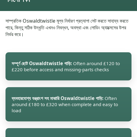
সাম্প্রতিক Oswaldtwistle মূল্য নির্ধারণ প্রত্যাশা সেট করতে সাহায্য করতে
পারে, কিন্তু সঠিক উদ্ধৃতি এখনও নিবন্ধন, অবস্থা এবং লোডিং অ্যাক্সেসের উপর
নির্ভর করে।
সম্পূর্ণ ছোট Oswaldtwistle গাড়ি:
Often around £120 to
£220 before access and missing-parts checks
ব্যবহারযোগ্য যন্ত্রাংশ সহ মাঝারি Oswaldtwistle গাড়ি:
Often
around £180 to £320 when complete and easy to
load