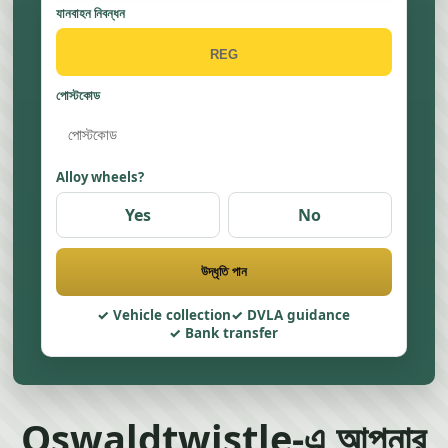
যানবাহন নিবন্ধন
পোস্টকোড
Alloy wheels?
Yes
No
উদ্ধৃতি পান
Vehicle collection
DVLA guidance
Bank transfer
Oswaldtwistle-এ আপনার